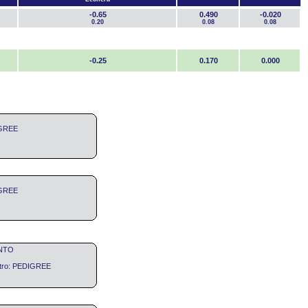
-0.65
0.490
-0.020
0.20
0.08
0.08
-0.25
0.170
0.000
IGREE
IGREE
ONTO
stro: PEDIGREE