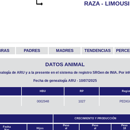
RAZA - LIMOUS
BRAS
PADRES
MADRES
TENDENCIAS
PERCE
DATOS ANIMAL
nealogía de ARU y a la presente en el sistema de registro SRGen de INIA. Por i
Fecha de genealogía ARU - 10/07/2025
HBU
RP
Regis
0002948
1027
PEDIG
CRECIMIENTO Y PRODUCCIÓN
Peso
Peso
Peso
Fecha
Hijos
al
al
18
Nac