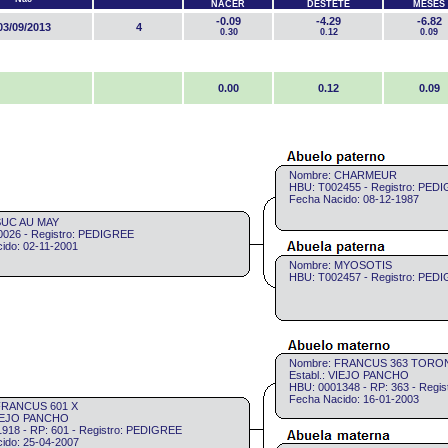
NACER
DESTETE
MESES
-0.09
-4.29
-6.82
03/09/2013
4
0.30
0.12
0.09
0.00
0.12
0.09
Nombre: CHARMEUR
HBU: T002455 - Registro: PED
Fecha Nacido: 08-12-1987
SUC AU MAY
026 - Registro: PEDIGREE
ido: 02-11-2001
Nombre: MYOSOTIS
HBU: T002457 - Registro: PED
Nombre: FRANCUS 363 TOR
Establ.: VIEJO PANCHO
HBU: 0001348 - RP: 363 - Regi
Fecha Nacido: 16-01-2003
FRANCUS 601 X
 VIEJO PANCHO
918 - RP: 601 - Registro: PEDIGREE
ido: 25-04-2007