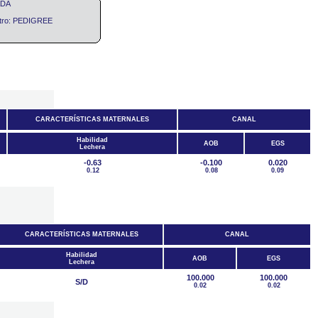
ADA
stro: PEDIGREE
CARACTERÍSTICAS MATERNALES
CANAL
Habilidad
AOB
EGS
Lechera
-0.63
-0.100
0.020
0.12
0.08
0.09
CARACTERÍSTICAS MATERNALES
CANAL
Habilidad
AOB
EGS
Lechera
100.000
100.000
S/D
0.02
0.02