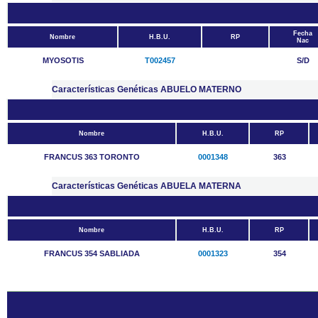
Fecha
Nombre
H.B.U.
RP
Nac
MYOSOTIS
T002457
S/D
Características Genéticas ABUELO MATERNO
Nombre
H.B.U.
RP
FRANCUS 363 TORONTO
0001348
363
Características Genéticas ABUELA MATERNA
Nombre
H.B.U.
RP
FRANCUS 354 SABLIADA
0001323
354