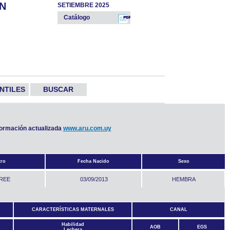
IN
SETIEMBRE 2025
Catálogo
NTILES
BUSCAR
nformación actualizada
www.aru.com.uy
tro
Fecha Nacido
Sexo
REE
03/09/2013
HEMBRA
CARACTERÍSTICAS MATERNALES
CANAL
Habilidad
AOB
EGS
Lechera