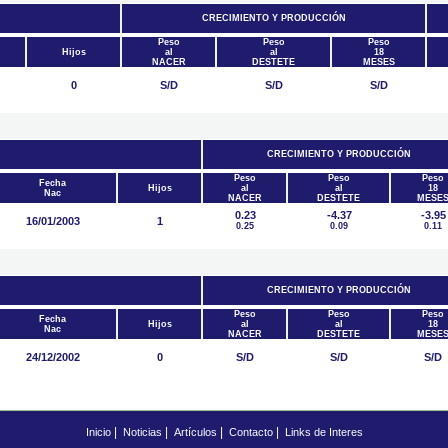
CRECIMIENTO Y PRODUCCIÓN
Peso
Peso
Peso
Hijos
al
al
18
NACER
DESTETE
MESES
0
S/D
S/D
S/D
CRECIMIENTO Y PRODUCCIÓN
Peso
Peso
Peso
Fecha
Hijos
al
al
18
Nac
NACER
DESTETE
MESE
0.23
-4.37
-3.95
16/01/2003
1
0.25
0.09
0.11
CRECIMIENTO Y PRODUCCIÓN
Peso
Peso
Peso
Fecha
Hijos
al
al
18
Nac
NACER
DESTETE
MESE
24/12/2002
0
S/D
S/D
S/D
|
|
|
|
Inicio
Noticias
Artículos
Contacto
Links de Interes