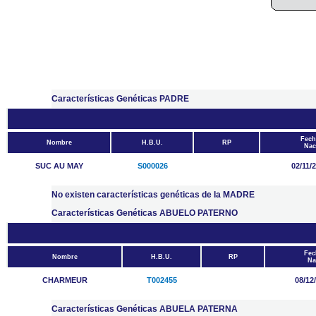
Características Genéticas PADRE
Fech
Nombre
H.B.U.
RP
Nac
SUC AU MAY
S000026
02/11/
No existen características genéticas de la MADRE
Características Genéticas ABUELO PATERNO
Fec
Nombre
H.B.U.
RP
Na
CHARMEUR
T002455
08/12
Características Genéticas ABUELA PATERNA