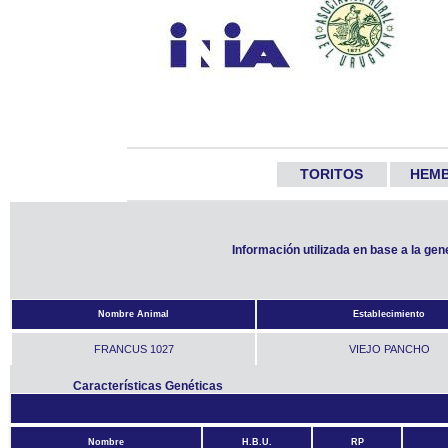
TORITOS
HEM
Información utilizada en base a la ge
Nombre Animal
Establecimiento
FRANCUS 1027
VIEJO PANCHO
Características Genéticas
Nombre
H.B.U.
RP