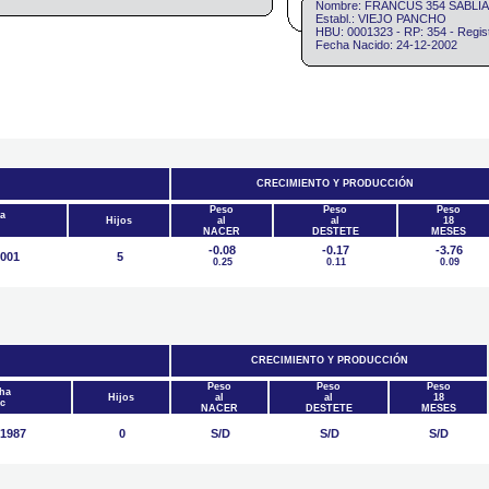
Nombre: FRANCUS 354 SABLI
Establ.: VIEJO PANCHO
HBU: 0001323 - RP: 354 - Regi
Fecha Nacido: 24-12-2002
CRECIMIENTO Y PRODUCCIÓN
Peso
Peso
Peso
a
Hijos
al
al
18
NACER
DESTETE
MESES
-0.08
-0.17
-3.76
2001
5
0.25
0.11
0.09
CRECIMIENTO Y PRODUCCIÓN
Peso
Peso
Peso
ha
Hijos
al
al
18
c
NACER
DESTETE
MESES
/1987
0
S/D
S/D
S/D