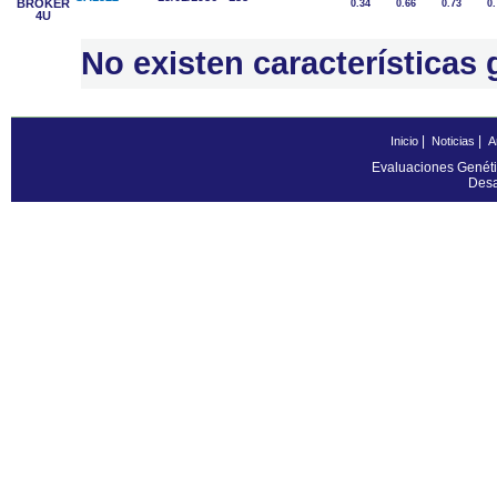
BROKER
0.34
0.66
0.73
0.
4U
No existen característica
|
|
Inicio
Noticias
A
Evaluaciones Genéti
Desa