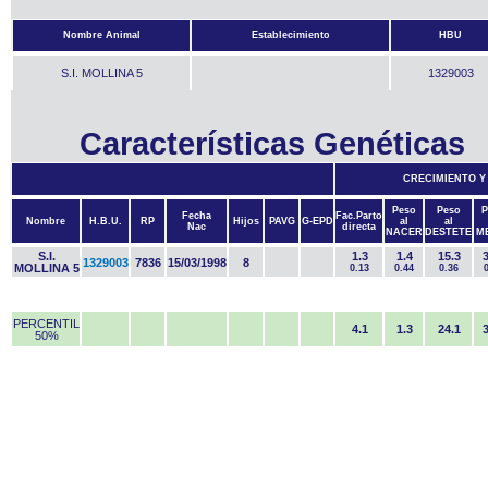
Nombre Animal
Establecimiento
HBU
S.I. MOLLINA 5
1329003
Características Genéticas
CRECIMIENTO Y
Peso
Peso
P
Fecha
Fac.Parto
Nombre
H.B.U.
RP
Hijos
PAVG
G-EPD
al
al
Nac
directa
NACER
DESTETE
M
S.I.
1.3
1.4
15.3
3
1329003
7836
15/03/1998
8
MOLLINA 5
0.13
0.44
0.36
PERCENTIL
4.1
1.3
24.1
3
50%