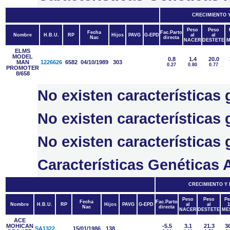
CRECIMIENTO 
Peso
Peso
Fecha
Fac.Parto
Nombre
H.B.U.
RP
Hijos
PAVG
G-EPD
al
al
Nac
directa
NACER
DESTETE
M
ELMS
MODEL
0.8
1.4
20.0
MAN
1226626
6582
04/10/1989
303
0.27
0.80
0.77
PROMOTER
8/658
No existen características
No existen característica
No existen característica
Características Genétic
CRECIMIENTO Y
Peso
Peso
Pe
Fecha
Fac.Parto
Nombre
H.B.U.
RP
Hijos
PAVG
G-EPD
al
al
1
Nac
directa
NACER
DESTETE
ME
ACE
MOHICAN
-5.5
3.1
21.3
36
SA1322
15/01/1986
138