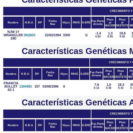
CRECIMIENTO Y
Peso
Peso
P
Fecha
Fac.Parto
Nombre
H.B.U.
RP
Hijos
PAVG
G-EPD
al
al
Nac
directa
NACER
DESTETE
M
NJW 1Y
-1.4
1.3
19.8
3
WRANGLER
SN2603
22/02/1994
3300
G
0.82
0.95
0.92
19D
Características Genética
CRECIMIENTO Y
Peso
Peso
Pe
Fecha
Fac.Parto
Nombre
H.B.U.
RP
Hijos
PAVG
G-EPD
al
al
1
Nac
directa
NACER
DESTETE
ME
FRANCIA
7.9
1.0
18.3
30
BULLET
1309483
157
03/08/1996
6
0.14
0.36
0.33
0.
62-1
Características Genétic
CRECIMIENTO Y
Peso
Peso
P
Fecha
Fac.Parto
Nombre
H.B.U.
RP
Hijos
PAVG
G-EPD
al
al
Nac
directa
NACER
DESTETE
M