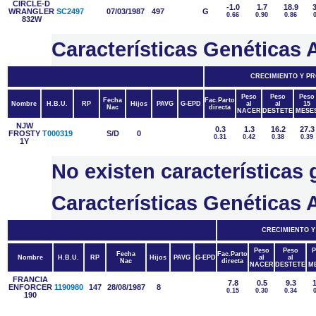
CIRCLE-D
-1.0
1.7
18.9
3
WRANGLER
SC2497
07/03/1987
497
G
0.66
0.90
0.86
832W
Características Genética
CRECIMIENTO Y P
Peso
Peso
Peso
Fecha
Fac.Parto
Nombre
H.B.U.
RP
Hijos
PAVG
G-EPD
al
al
15
Nac
directa
NACER
DESTETE
MESE
NJW
0.3
1.3
16.2
27.3
FROSTY
T000319
S/D
0
0.31
0.42
0.38
0.39
1Y
No existen característic
Características Genétic
CRECIMIENTO 
Peso
Peso
P
Fecha
Fac.Parto
Nombre
H.B.U.
RP
Hijos
PAVG
G-EPD
al
al
Nac
directa
NACER
DESTETE
M
FRANCIA
7.8
0.5
9.3
1
ENFORCER
1190980
147
28/08/1987
8
0.15
0.30
0.34
190