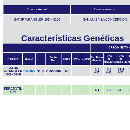
Nombre Animal
Establecimiento
SATUR WRANGLER 19D - 3150
SAN LUIS Y LA CONCEPCION
Características Genéticas
CRECIMIENTO 
Peso
Peso
Fecha
Fac.Parto
Nombre
H.B.U.
RP
Hijos
PAVG
G-EPD
al
al
Nac
directa
NACER
DESTETE
M
SATUR
1.9
1.5
21.4
WRANGLER
1370827
3150
29/05/2002
66
0.27
0.62
0.55
19D - 3150
PERCENTIL
4.1
1.3
24.1
50%