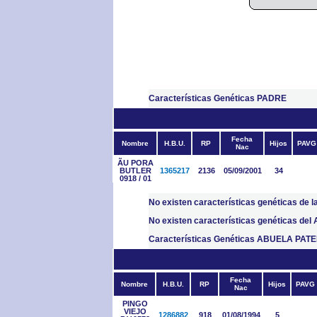
Características Genéticas PADRE
Fecha
Nombre
H.B.U.
RP
Hijos
PAVG
Nac
ÃU PORA
BUTLER
1365217
2136
05/09/2001
34
0918 / 01
No existen características genéticas de
No existen características genéticas d
Características Genéticas ABUELA PAT
Fecha
Nombre
H.B.U.
RP
Hijos
PAVG
Nac
PINGO
VIEJO
1286882
918
01/08/1994
5