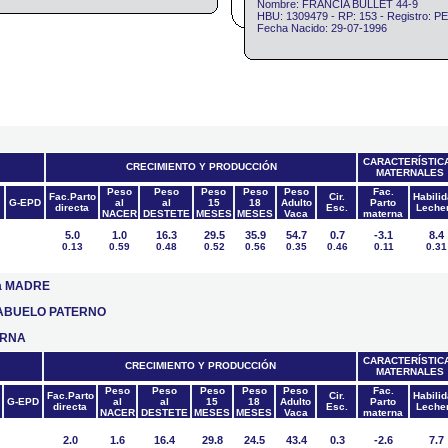
Nombre: FRANCIA BULLET 44-9
HBU: 1309479 - RP: 153 - Registro: 
Fecha Nacido: 29-07-1996
CARACTERÍSTIC
CRECIMIENTO Y PRODUCCIÓN
MATERNALES
Peso
Peso
Peso
Peso
Peso
Fac.
Fac.Parto
Cir.
Habili
G-EPD
al
al
15
18
Adulto
Parto
directa
Esc.
Leche
NACER
DESTETE
MESES
MESES
Vaca
materna
5.0
1.0
16.3
29.5
35.9
54.7
0.7
-3.1
8.4
0.13
0.59
0.48
0.52
0.56
0.35
0.46
0.11
0.31
 la MADRE
el ABUELO PATERNO
ERNA
CARACTERÍSTIC
CRECIMIENTO Y PRODUCCIÓN
MATERNALES
Peso
Peso
Peso
Peso
Peso
Fac.
Fac.Parto
Cir.
Habili
G-EPD
al
al
15
18
Adulto
Parto
directa
Esc.
Leche
NACER
DESTETE
MESES
MESES
Vaca
materna
2.0
1.6
16.4
29.8
24.5
43.4
0.3
-2.6
7.7