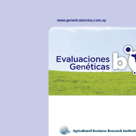
www.geneticabovina.com.uy