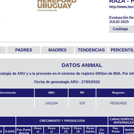
RAZA -
http://www
Evaluación Ge
JULIO 2025
Catálogo
S
PADRES
MADRES
TENDENCIAS
PERCENTI
DATOS ANIMAL
nealogía de ARU y a la presente en el sistema de registro SRGen de INIA. Por i
Fecha de genealogía ARU - 27/05/2026
blecimiento
HBU
RP
Registro
1431264
578
PEDIGREE
CARACTERÍSTI
CRECIMIENTO Y PRODUCCIÓN
MATERNALES
Peso
Peso
Peso
Peso
Peso
Fac.
Fac.Parto
Cir.
Habili
G
G-EPD
al
al
15
18
Adulto
Parto
directa
Esc.
Lech