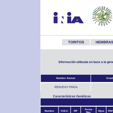
TORITOS
HEMBRA
Información utilizada en base a la ge
Nombre Animal
Esta
RENUEVO PINGA
Características Genéticas
Fecha
Nombre
H.B.U.
RP
Hijos
PAV
Nac