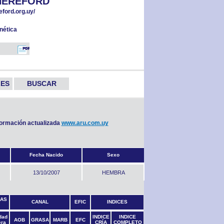
 HEREFORD
.hereford.org.uy/
nética
LES
BUSCAR
nformación actualizada
www.aru.com.uy
Fecha Nacido
Sexo
13/10/2007
HEMBRA
CAS
CANAL
EFIC
INDICES
dad
INDICE
INDICE
AOB
GRASA
MARB
EFC
era
CRÍA
COMPLETO