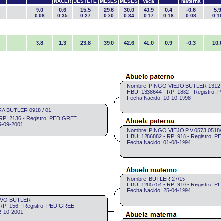
NACER
DESTETE
MESES
MESES
Vaca
materna
9.0
0.6
15.5
29.6
30.0
40.9
0.4
-0.6
5.9
0.08
0.35
0.27
0.30
0.34
0.17
0.18
0.08
0.1
3.8
1.3
23.8
39.0
42.6
41.0
0.9
-0.3
10.
Nombre: PINGO VIEJO BUTLER 1312
HBU: 1338644 - RP: 1882 - Registro:
Fecha Nacido: 10-10-1998
RA BUTLER 0918 / 01
RP: 2136 - Registro: PEDIGREE
5-09-2001
Nombre: PINGO VIEJO P.V.0573 0518
HBU: 1286882 - RP: 918 - Registro: 
Fecha Nacido: 01-08-1994
Nombre: BUTLER 27/15
HBU: 1285754 - RP: 910 - Registro: 
Fecha Nacido: 25-04-1994
EVO BUTLER
RP: 156 - Registro: PEDIGREE
2-10-2001