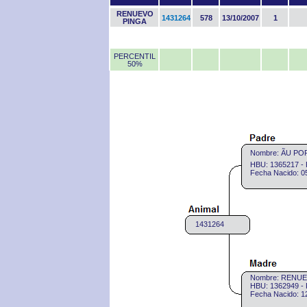
RENUEVO
1431264
578
13/10/2007
1
PINGA
PERCENTIL
50%
Nombre: ÃU PO
HBU: 1365217 - 
Fecha Nacido: 0
1431264
Nombre: RENU
HBU: 1362949 - 
Fecha Nacido: 1