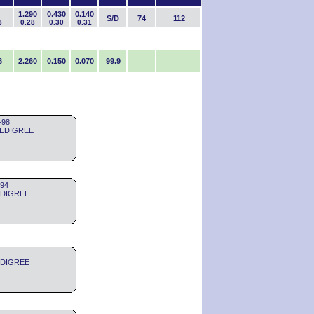
1.290
0.430
0.140
S/D
74
112
8
0.28
0.30
0.31
6
2.260
0.150
0.070
99.9
-98
 PEDIGREE
/94
PEDIGREE
PEDIGREE