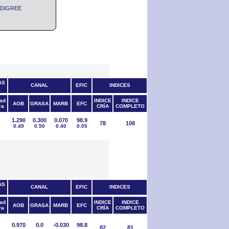
PEDIGREE
AS
CANAL
EFIC
INDICES
dad
INDICE
INDICE
AOB
GRASA
MARB
EFC
ra
CRÍA
COMPLETO
1.290
0.300
0.070
98.9
78
108
0.49
0.50
0.40
0.05
AS
CANAL
EFIC
INDICES
dad
INDICE
INDICE
AOB
GRASA
MARB
EFC
ra
CRÍA
COMPLETO
0.970
0.0
-0.030
98.8
82
81