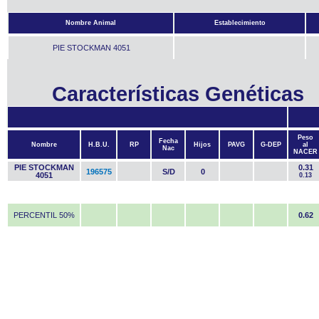
Nombre Animal
Establecimiento
PIE STOCKMAN 4051
Características Genéticas
Peso
Fecha
Nombre
H.B.U.
RP
Hijos
PAVG
G-DEP
al
Nac
NACER
PIE STOCKMAN
0.31
196575
S/D
0
4051
0.13
PERCENTIL 50%
0.62