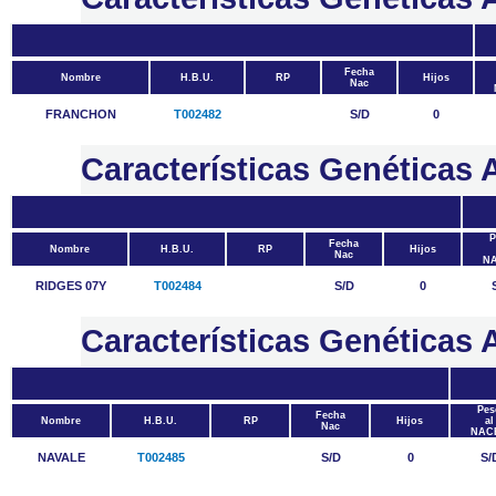
Fecha
Nombre
H.B.U.
RP
Hijos
Nac
FRANCHON
T002482
S/D
0
Características Genétic
P
Fecha
Nombre
H.B.U.
RP
Hijos
Nac
N
RIDGES 07Y
T002484
S/D
0
Características Genétic
Pes
Fecha
Nombre
H.B.U.
RP
Hijos
al
Nac
NAC
NAVALE
T002485
S/D
0
S/