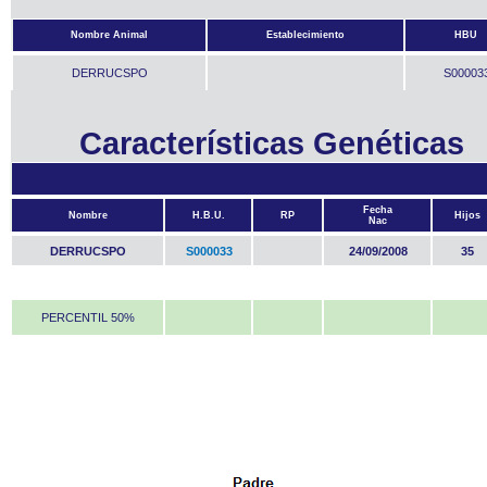
Nombre Animal
Establecimiento
HBU
DERRUCSPO
S00003
Características Genéticas
Fecha
Nombre
H.B.U.
RP
Hijos
Nac
DERRUCSPO
S000033
24/09/2008
35
PERCENTIL 50%