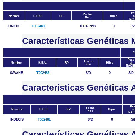
Pe
Fecha
Nombre
H.B.U.
RP
Hijos
a
Nac
NA
ON DIT
T002480
16/11/1998
0
S
Características Genética
C
Peso
Fecha
Nombre
H.B.U.
RP
Hijos
al
Nac
NACE
SAVANE
T002483
S/D
0
S/D
Características Genétic
Pe
Fecha
Nombre
H.B.U.
RP
Hijos
al
Nac
NAC
INDECIS
T002481
S/D
0
S/
Características Genética