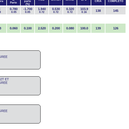
era
parto
CRÍA
COMPLETO
Parto
(%)
3
0.780
-1.700
1.940
0.530
0.320
103.9
138
145
3
0.05
0.05
0.72
0.72
0.72
0.16
8
0.060
0.100
2.520
0.200
0.080
100.0
139
126
IGREE
02T ET
IGREE
IGREE