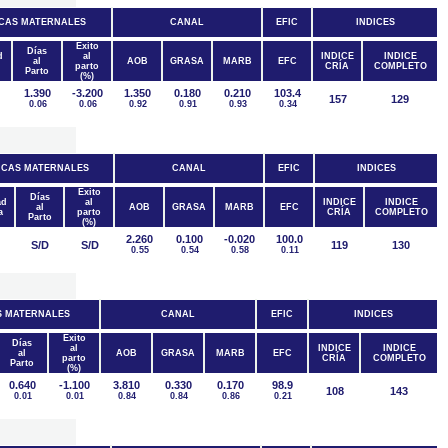
CAS MATERNALES
CANAL
EFIC
INDICES
Éxito
Días
d
al
INDICE
INDICE
al
AOB
GRASA
MARB
EFC
parto
CRÍA
COMPLETO
Parto
(%)
1.390
-3.200
1.350
0.180
0.210
103.4
157
129
0.06
0.06
0.92
0.91
0.93
0.34
ICAS MATERNALES
CANAL
EFIC
INDICES
Éxito
Días
ad
al
INDICE
INDICE
al
AOB
GRASA
MARB
EFC
a
parto
CRÍA
COMPLETO
Parto
(%)
2.260
0.100
-0.020
100.0
S/D
S/D
119
130
0.55
0.54
0.58
0.11
S MATERNALES
CANAL
EFIC
INDICES
Éxito
Días
al
INDICE
INDICE
al
AOB
GRASA
MARB
EFC
parto
CRÍA
COMPLETO
Parto
(%)
0.640
-1.100
3.810
0.330
0.170
98.9
108
143
0.01
0.01
0.84
0.84
0.86
0.21