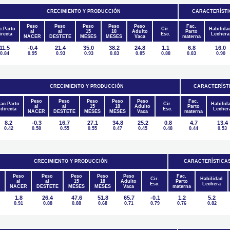
CRECIMIENTO Y PRODUCCIÓN
CARACTERÍSTI
Peso
Peso
Peso
Peso
Peso
Fac.
c.Parto
Cir.
Habilida
al
al
15
18
Adulto
Parto
irecta
Esc.
Lechera
NACER
DESTETE
MESES
MESES
Vaca
materna
11.5
-0.4
21.4
35.0
38.2
24.8
1.1
6.8
16.0
0.84
0.95
0.93
0.93
0.83
0.85
0.88
0.83
0.90
CRECIMIENTO Y PRODUCCIÓN
CARACTERÍST
Peso
Peso
Peso
Peso
Peso
Fac.
ac.Parto
Cir.
Habilid
al
al
15
18
Adulto
Parto
directa
Esc.
Lecher
NACER
DESTETE
MESES
MESES
Vaca
materna
8.2
-0.3
16.7
27.1
34.8
25.2
0.8
4.7
13.4
0.42
0.58
0.55
0.55
0.47
0.45
0.48
0.44
0.53
CRECIMIENTO Y PRODUCCIÓN
CARACTERÍSTICA
Peso
Peso
Peso
Peso
Peso
Fac.
o
Cir.
Habilidad
al
al
15
18
Adulto
Parto
Esc.
Lechera
NACER
DESTETE
MESES
MESES
Vaca
materna
1.8
26.4
47.6
51.8
65.7
-0.1
1.2
5.2
0.91
0.88
0.88
0.68
0.71
0.79
0.76
0.82