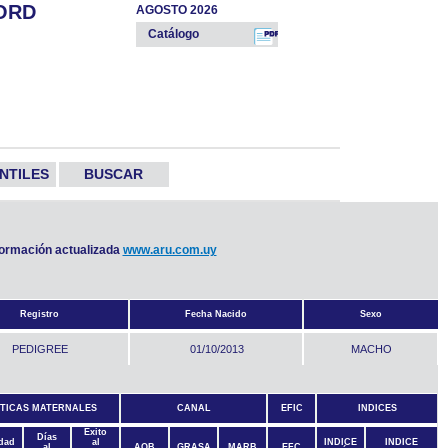
ORD
AGOSTO 2026
Catálogo
NTILES
BUSCAR
nformación actualizada
www.aru.com.uy
Registro
Fecha Nacido
Sexo
PEDIGREE
01/10/2013
MACHO
TICAS MATERNALES
CANAL
EFIC
INDICES
Éxito
Días
idad
al
INDICE
INDICE
al
AOB
GRASA
MARB
EFC