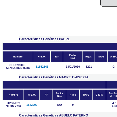
Características Genéticas PADRE
Fecha
Nombre
H.B.U.
RP
Hijos
PAVG
G-EP
Nac
CHURCHILL
S1552646
13/01/2010
5221
G
SENSATION 028X
Características Genéticas MADRE 15429091A
Fecha
Fac.Pa
Nombre
H.B.U.
RP
Hijos
PAVG
G-EPD
Nac
direc
UPS MISS
4.3
1542909
S/D
0
NEON 7734
0.13
Características Genéticas ABUELO PATERNO