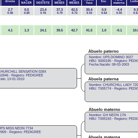
directa
Esc.
Lech
NACER
DESTETE
MESES
MESES
Vaca
materna
2.7
0.5
23.4
37.3
42.5
30.4
0.9
-4.4
9.
0.58
0.85
0.78
0.79
0.73
0.53
0.64
0.55
0.6
4.1
1.3
24.1
39.5
42.7
41.5
1.0
-0.1
10.
Nombre: UPS DOMINO 3027
HBU: S000195 - Registro: PED
Fecha Nacido: 08-03-2003
CHURCHILL SENSATION 028X
2646 - Registro: PEDIGREE
ido: 13-01-2010
Nombre: CHURCHILL LADY 72
HBU: T005774 - Registro: PED
Nombre: GH NEON 17N
HBU: T005193 - Registro: PED
UPS MISS NEON 7734
909 - Registro: PEDIGREE