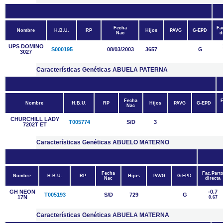
Fecha
Fa
Nombre
H.B.U.
RP
Hijos
PAVG
G-EPD
Nac
d
UPS DOMINO
S000195
08/03/2003
3657
G
3027
Características Genéticas ABUELA PATERNA
Fecha
F
Nombre
H.B.U.
RP
Hijos
PAVG
G-EPD
Nac
CHURCHILL LADY
T005774
S/D
3
7202T ET
Características Genéticas ABUELO MATERNO
Fecha
Fac.Part
Nombre
H.B.U.
RP
Hijos
PAVG
G-EPD
Nac
directa
GH NEON
-0.7
T005193
S/D
729
G
17N
0.67
Características Genéticas ABUELA MATERNA