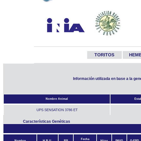
TORITOS
HEM
Información utilizada en base a la ge
Nombre Animal
Esta
UPS SENSATION 3786 ET
Características Genéticas
Fecha
Nombre
H.B.U.
RP
Hijos
PAVG
G-EPD