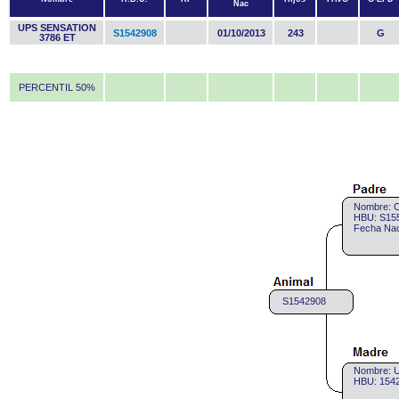
Nac
UPS SENSATION
S1542908
01/10/2013
243
G
3786 ET
PERCENTIL 50%
Nombre: 
HBU: S155
Fecha Nac
S1542908
Nombre: 
HBU: 1542