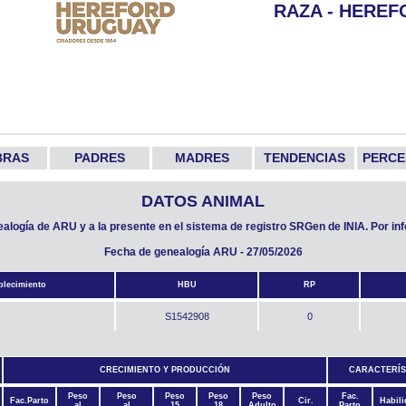
RAZA - HEREF
BRAS
PADRES
MADRES
TENDENCIAS
PERCE
DATOS ANIMAL
nealogía de ARU y a la presente en el sistema de registro SRGen de INIA. Por i
Fecha de genealogía ARU - 27/05/2026
blecimiento
HBU
RP
S1542908
0
CRECIMIENTO Y PRODUCCIÓN
CARACTERÍS
Peso
Peso
Peso
Peso
Peso
Fac.
Fac.Parto
Cir.
Habil
al
al
15
18
Adulto
Parto