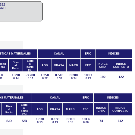
332
IGREE
STICAS MATERNALES
CANAL
EFIC
INDICES
Éxito
Días
lidad
al
INDICE
INDICE
al
AOB
GRASA
MARB
EFC
hera
parto
CRÍA
COMPLETO
Parto
(%)
.0
1.290
-3.200
1.350
0.510
0.200
100.7
192
122
91
0.14
0.14
0.92
0.93
0.94
0.29
AS MATERNALES
CANAL
EFIC
INDICES
Éxito
Días
al
INDICE
INDICE
al
AOB
GRASA
MARB
EFC
parto
CRÍA
COMPLETO
Parto
(%)
1.870
0.180
0.110
101.6
S/D
S/D
74
112
0.13
0.13
0.13
0.06