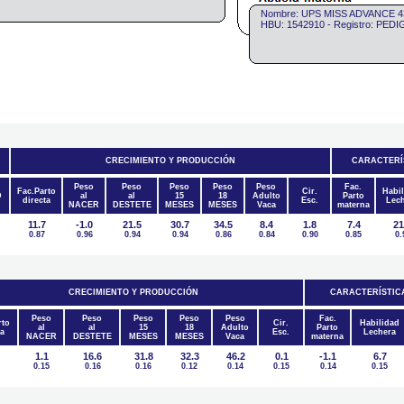
Nombre: UPS MISS ADVANCE 4
HBU: 1542910 - Registro: PED
CRECIMIENTO Y PRODUCCIÓN
CARACTERÍ
Peso
Peso
Peso
Peso
Peso
Fac.
Fac.Parto
Cir.
Habi
D
al
al
15
18
Adulto
Parto
directa
Esc.
Lec
NACER
DESTETE
MESES
MESES
Vaca
materna
11.7
-1.0
21.5
30.7
34.5
8.4
1.8
7.4
21
0.87
0.96
0.94
0.94
0.86
0.84
0.90
0.85
0.
CRECIMIENTO Y PRODUCCIÓN
CARACTERÍSTIC
Peso
Peso
Peso
Peso
Peso
Fac.
rto
Cir.
Habilidad
al
al
15
18
Adulto
Parto
ta
Esc.
Lechera
NACER
DESTETE
MESES
MESES
Vaca
materna
1.1
16.6
31.8
32.3
46.2
0.1
-1.1
6.7
0.15
0.16
0.16
0.12
0.14
0.15
0.14
0.15