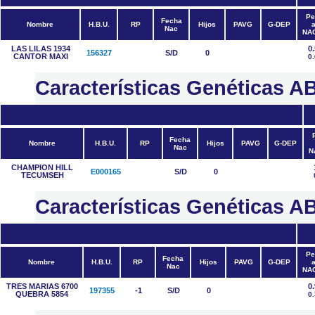
Pe
Fecha
Nombre
H.B.U.
RP
Hijos
PAVG
G-DEP
a
Nac
NA
LAS LILAS 1934
0.
156327
S/D
0
CANTOR MAXI
0.
Características Genéticas
Fecha
Nombre
H.B.U.
RP
Hijos
PAVG
G-DEP
Nac
N
CHAMPION HILL
E000165
S/D
0
TECUMSEH
Características Genéticas
Pe
Fecha
Nombre
H.B.U.
RP
Hijos
PAVG
G-DEP
a
Nac
NA
TRES MARIAS 6700
0.
197355
-1
S/D
0
QUEBRA 5854
0.