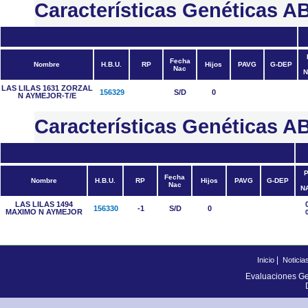
Características Genética
Fecha
Nombre
H.B.U.
RP
Hijos
PAVG
G-DEP
Nac
N
LAS LILAS 1631 ZORZAL
156329
S/D
0
N AYMEJOR-T/E
Características Genéticas
P
Fecha
Nombre
H.B.U.
RP
Hijos
PAVG
G-DEP
Nac
N
LAS LILAS 1494
156330
-1
S/D
0
MAXIMO N AYMEJOR
|
Inicio
Noticia
Evaluaciones Ge