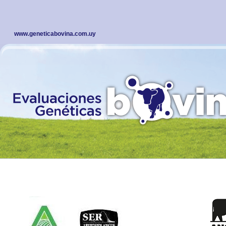
www.geneticabovina.com.uy