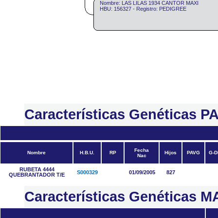
Nombre: LAS LILAS 1934 CANTOR MAXI
HBU: 156327 - Registro: PEDIGREE
Características Genéticas 
Fecha
Nombre
H.B.U.
RP
Hijos
PAVG
G-D
Nac
RUBETA 4444
S000329
01/09/2005
827
QUEBRANTADOR T/E
Características Genéticas 