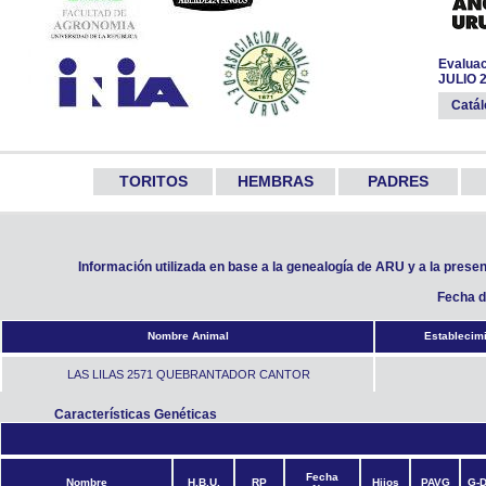
Evaluac
JULIO 
Catá
TORITOS
HEMBRAS
PADRES
Información utilizada en base a la genealogía de ARU y a la prese
Fecha d
Nombre Animal
Establecim
LAS LILAS 2571 QUEBRANTADOR CANTOR
Características Genéticas
Fecha
Nombre
H.B.U.
RP
Hijos
PAVG
G-