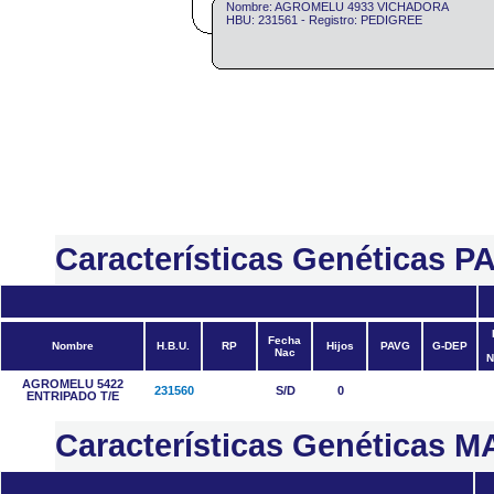
Nombre: AGROMELU 4933 VICHADORA
HBU: 231561 - Registro: PEDIGREE
Características Genéticas 
Fecha
Nombre
H.B.U.
RP
Hijos
PAVG
G-DEP
Nac
N
AGROMELU 5422
231560
S/D
0
ENTRIPADO T/E
Características Genéticas 