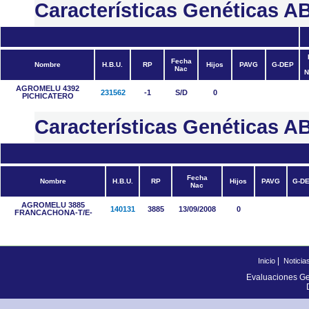
Características Genética
Fecha
Nombre
H.B.U.
RP
Hijos
PAVG
G-DEP
Nac
N
AGROMELU 4392
231562
-1
S/D
0
PICHICATERO
Características Genéticas
Fecha
Nombre
H.B.U.
RP
Hijos
PAVG
G-D
Nac
AGROMELU 3885
140131
3885
13/09/2008
0
FRANCACHONA-T/E-
|
Inicio
Noticia
Evaluaciones Ge