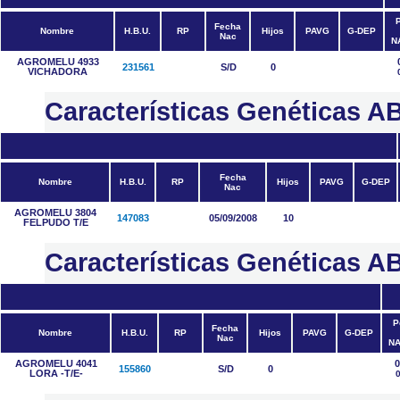
Fecha
Nombre
H.B.U.
RP
Hijos
PAVG
G-DEP
Nac
N
AGROMELU 4933
231561
S/D
0
VICHADORA
Características Genéticas
Fecha
Nombre
H.B.U.
RP
Hijos
PAVG
G-DEP
Nac
AGROMELU 3804
147083
05/09/2008
10
FELPUDO T/E
Características Genéticas
P
Fecha
Nombre
H.B.U.
RP
Hijos
PAVG
G-DEP
Nac
N
AGROMELU 4041
0
155860
S/D
0
LORA -T/E-
0