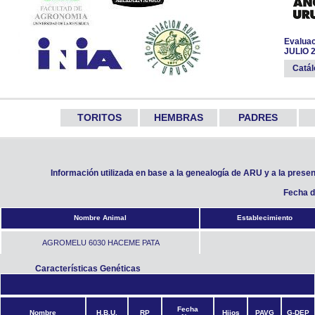
Evaluac
JULIO 
Catá
TORITOS
HEMBRAS
PADRES
Información utilizada en base a la genealogía de ARU y a la prese
Fecha d
Nombre Animal
Establecimiento
AGROMELU 6030 HACEME PATA
Características Genéticas
Fecha
Nombre
H.B.U.
RP
Hijos
PAVG
G-DEP