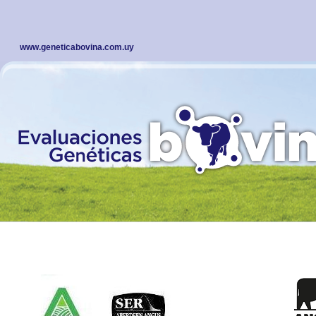
www.geneticabovina.com.uy