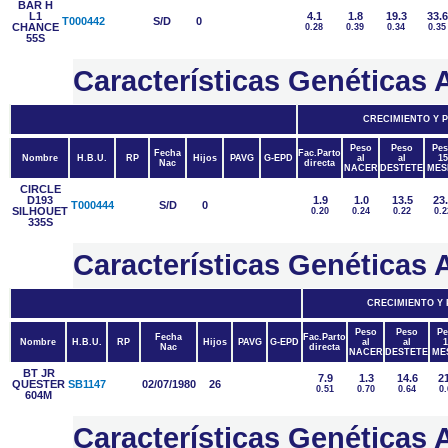
BAR H
L1
4.1
1.8
19.3
33.6
T000442
S/D
0
CHANCE
0.28
0.39
0.34
0.35
55S
Características Genética
CRECIMIENTO Y 
Peso
Peso
Pes
Fecha
Fac.Parto
Nombre
H.B.U.
RP
Hijos
PAVG
G-EPD
al
al
15
Nac
directa
NACER
DESTETE
MES
CIRCLE
D193
1.9
1.0
13.5
23
T000444
S/D
0
SILHOUET
0.20
0.24
0.22
0.2
335S
Características Genétic
CRECIMIENTO Y
Peso
Peso
Pe
Fecha
Fac.Parto
Nombre
H.B.U.
RP
Hijos
PAVG
G-EPD
al
al
1
Nac
directa
NACER
DESTETE
ME
BT JR
7.9
1.3
14.6
21
QUESTER
SB1147
02/07/1980
26
0.51
0.70
0.64
0.
604M
Características Genétic