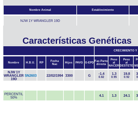
Nombre Animal
Establecimiento
NJW 1Y WRANGLER 19D
Características Genéticas
CRECIMIENTO Y
Peso
Peso
P
Fecha
Fac.Parto
Nombre
H.B.U.
RP
Hijos
PAVG
G-EPD
al
al
Nac
directa
NACER
DESTETE
M
NJW 1Y
-1.4
1.3
19.8
3
WRANGLER
SN2603
22/02/1994
3300
G
0.82
0.95
0.92
0
19D
PERCENTIL
4.1
1.3
24.1
3
50%