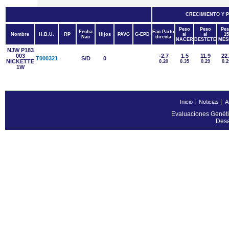
CRECIMIENTO Y 
Peso
Peso
Pes
Fecha
Fac.Parto
Nombre
H.B.U.
RP
Hijos
PAVG
G-EPD
al
al
15
Nac
directa
NACER
DESTETE
MES
NJW P183
003
-2.7
1.5
11.9
22
T000321
S/D
0
NICKETTE
0.20
0.35
0.29
0.2
1W
|
|
Inicio
Noticias
A
Evaluaciones Genéti
Desa