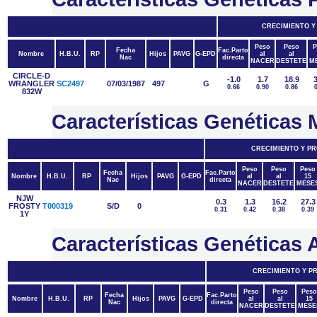
CRECIMIENTO Y
Peso
Peso
P
Fecha
Fac.Parto
Nombre
H.B.U.
RP
Hijos
PAVG
G-EPD
al
al
Nac
directa
NACER
DESTETE
M
CIRCLE-D
-1.0
1.7
18.9
3
WRANGLER
SC2497
07/03/1987
497
G
0.66
0.90
0.86
832W
Características Genética
CRECIMIENTO Y P
Peso
Peso
Peso
Fecha
Fac.Parto
Nombre
H.B.U.
RP
Hijos
PAVG
G-EPD
al
al
15
Nac
directa
NACER
DESTETE
MESE
NJW
0.3
1.3
16.2
27.3
FROSTY
T000319
S/D
0
0.31
0.42
0.38
0.39
1Y
Características Genétic
CRECIMIENTO Y P
Peso
Peso
Peso
Fecha
Fac.Parto
Nombre
H.B.U.
RP
Hijos
PAVG
G-EPD
al
al
15
Nac
directa
NACER
DESTETE
MESE