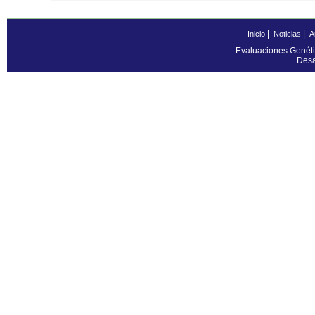
|
|
Inicio
Noticias
A
Evaluaciones Genéti
Desa