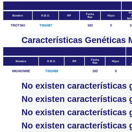
Pe
Fecha
Nombre
H.B.U.
RP
Hijos
a
Nac
NA
TROTSKI
T002487
S/D
0
S
Características Genética
Fecha
Nombre
H.B.U.
RP
Hijos
Nac
MIGNONNE
T002488
S/D
0
No existen característica
No existen característica
No existen característic
No existen característica