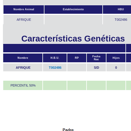
Nombre Animal
Establecimiento
HBU
AFRIQUE
T002486
Características Genéticas
Fecha
Nombre
H.B.U.
RP
Hijos
Nac
AFRIQUE
T002486
S/D
0
PERCENTIL 50%