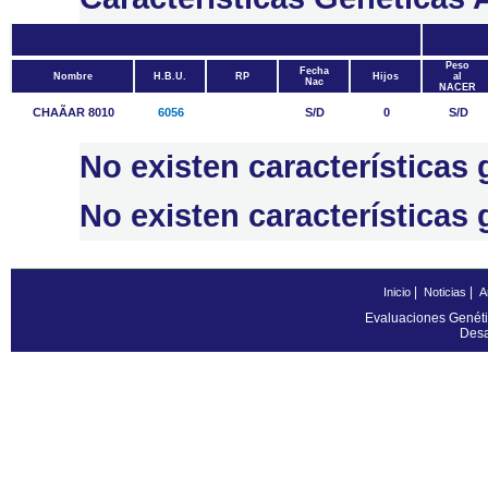
Peso
Fecha
Nombre
H.B.U.
RP
Hijos
al
Nac
NACER
CHAÃAR 8010
6056
S/D
0
S/D
No existen característic
No existen característica
|
|
Inicio
Noticias
A
Evaluaciones Genéti
Desa