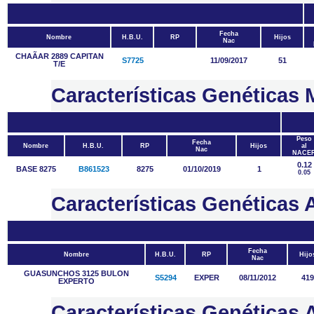
Fecha
Nombre
H.B.U.
RP
Hijos
Nac
CHAÃAR 2889 CAPITAN
S7725
11/09/2017
51
T/E
Características Genética
Peso
Fecha
Nombre
H.B.U.
RP
Hijos
al
Nac
NACE
0.12
BASE 8275
B861523
8275
01/10/2019
1
0.05
Características Genétic
Fecha
Nombre
H.B.U.
RP
Hijo
Nac
GUASUNCHOS 3125 BULON
S5294
EXPER
08/11/2012
419
EXPERTO
Características Genética