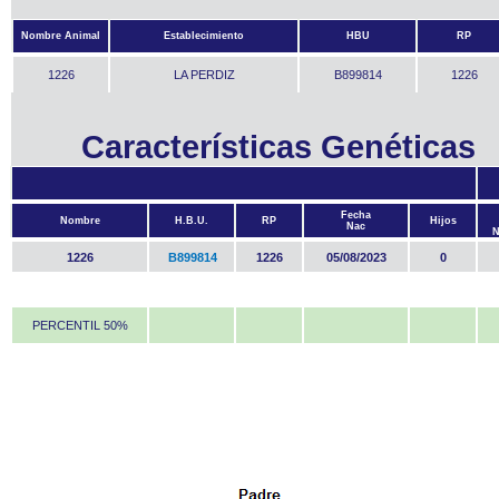
Nombre Animal
Establecimiento
HBU
RP
1226
LA PERDIZ
B899814
1226
Características Genéticas
Fecha
Nombre
H.B.U.
RP
Hijos
Nac
1226
B899814
1226
05/08/2023
0
PERCENTIL 50%