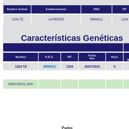
Nombre Animal
Establecimiento
HBU
RP
1204 TE
LA PERDIZ
B899912
1204
Características Genéticas
Fecha
Nombre
H.B.U.
RP
Hijos
Nac
1204 TE
B899912
1204
25/07/2023
0
PERCENTIL 50%