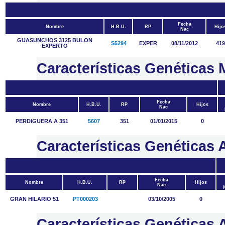
Fecha
Nombre
H.B.U.
RP
Hijo
Nac
GUASUNCHOS 3125 BULON
S5294
EXPER
08/11/2012
419
EXPERTO
Características Genética
Fecha
Nombre
H.B.U.
RP
Hijos
Nac
PERDIGUERA A 351
5607
351
01/01/2015
0
Características Genétic
Fecha
Nombre
H.B.U.
RP
Hijos
Nac
GRAN HILARIO 51
PT000203
03/10/2005
0
Características Genética