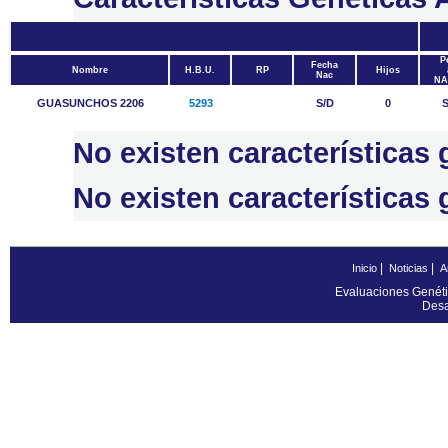
P
Fecha
Nombre
H.B.U.
RP
Hijos
Nac
NA
GUASUNCHOS 2206
5293
S/D
0
S
No existen característic
No existen característica
|
|
Inicio
Noticias
A
Evaluaciones Genéti
Desa