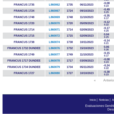
-0.08
FRANCUS 1735
L860062
1735
06/11/2023
0.23
-0.49
FRANCUS 1724
L860067
1724
09/10/2023
0.25
-0.35
FRANCUS 1748
L860069
1748
11/10/2023
0.17
-0.12
FRANCUS 1720
L860070
1720
05/09/2023
0.22
-0.17
FRANCUS 1714
L860071
1714
02/09/2023
0.25
0.04
FRANCUS 1715
L860072
1715
02/09/2023
0.25
-0.14
FRANCUS 1738
L860074
1738
10/11/2023
0.21
0.06
FRANCUS 1732 DUNDEE
L860076
1732
15/10/2023
0.26
-0.15
FRANCUS 1749
L860077
1749
11/10/2023
0.17
-0.08
FRANCUS 1717 DUNDEE
L860078
1717
03/09/2023
0.23
-0.24
FRANCUS 1734 DUNDEE
L860079
1734
05/11/2023
0.22
-0.38
FRANCUS 1727
L860080
1727
10/10/2023
0.23
«
Anterio
|
|
Inicio
Noticias
A
Evaluaciones Genéti
Desa