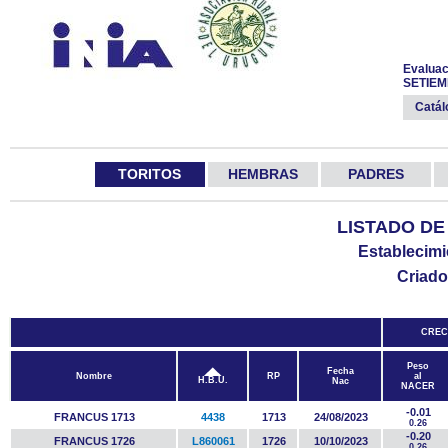
Evaluac
SETIEM
Catá
TORITOS
HEMBRAS
PADRES
LISTADO DE
Establecim
Criad
CREC
Peso
Fecha
Nombre
RP
al
H.B.U.
Nac
NACER
-0.01
FRANCUS 1713
4438
1713
24/08/2023
0.26
-0.20
FRANCUS 1726
L860061
1726
10/10/2023
0.26