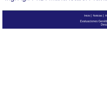
|
|
Inicio
Noticias
A
Evaluaciones Genéti
Desa