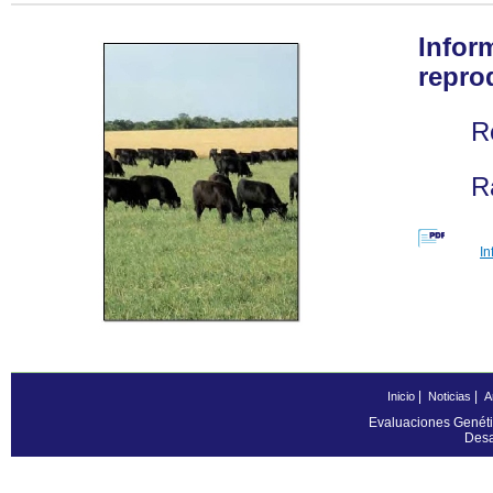
Infor
repro
R
R
In
|
|
Inicio
Noticias
A
Evaluaciones Genéti
Desa